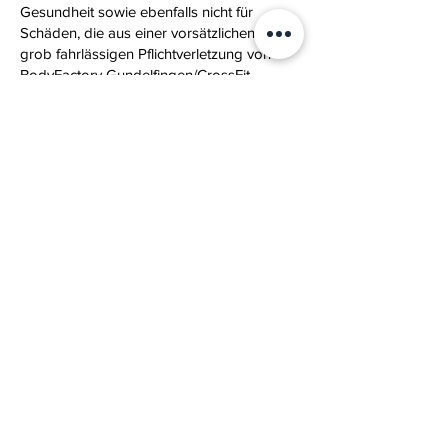
Gesundheit sowie ebenfalls nicht für
Schäden, die aus einer vorsätzlichen oder
grob fahrlässigen Pflichtverletzung von
BodyFactory Gundelfingen/CrossFit
Gundelfingen, deren gesetzlichen
Vertretern oder Erfüllungsgehilfen beruhen.
Wesentliche Vertragspflichten sind solche,
deren Erfüllung die ordnungsgemäße
Durchführung des Vertrages überhaupt
erst ermöglicht und auf deren Einhaltung
der Vertragspartner regelmäßig vertrauen
darf. Als wesentliche Vertragspflichten von
BodyFactory Gundelfingen/CrossFit
Gundelfingen zählen insbesondere, aber
nicht ausschließlich die fortlaufende
Bereitstellung der unter
“Nutzungsvereinbarung” und
“Mitgliedschaft” bezeichneten Leistungen.
BodyFactory Gundelfingen/CrossFit
Gundelfingen übernimmt keine Haftung für
den Verlust von Wertgegenständen